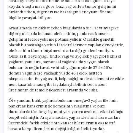
hastalığın seyrini belirlemede daha etkili olduğunu ortaya
koydu. Araştırmaya göre, bazı yağ türleri tümör gelişimini
hızlandırırken, diğerleri ise hastalığın ilerleyişini önemli
ölçüde yavaşlatabiliyor.
Araştırmada en dikkat çeken bulgulardan biri, zeytinyağı ve
diğer gıdalarda bulunan oleik asidin, pankreas kanseri
gelişimini tetikleyebilme potansiyelidir. Özellikle genetik
olarak bu hastalığa yatkın fareler üzerinde yapılan deneylerde,
oleik asidin tümör büyümesini artırdığı gözlemlenmiştir.
Oleik asit, zeytinyağı, fındık yağı ve ayçiçek yağı gibi bitkisel
yağların yanı sıra, hayvansal yağlarda da yaygın olarak
bulunur; örneğin tavuk ve hindi yağının yüzde 37 ile 56’sı,
domuz yağının ise yaklaşık yüzde 45’i oleik asitten
oluşmaktadır. Bu yağ asidi, kalp sağlığını desteklemesi ve cilde
nem kazandırması gibi faydalarıyla bilinirken, sabun
üretiminin de temel bileşenleri arasında yer alır.
Öte yandan, balık yağında bulunan omega-3 yağ asitlerinin,
pankreas kanserinin ilerlemesini yavaşlatma ve bazı
durumlarda tümör gelişimini yarı yarıya azaltma etkisi olduğu
tespit edilmiştir. Araştırmacılar, yağ asitlerinin hücre zarları
üzerindeki farklı etkilerinin kanser hücrelerinin oksidatif
hasara karşı dirençlerini değiştirdiğini belirtiyorlar.