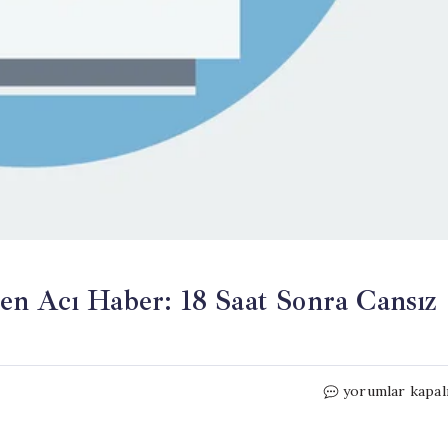
en Acı Haber: 18 Saat Sonra Cansız
Balık
yorumlar kapal
Gölü’nde
Kaybolan