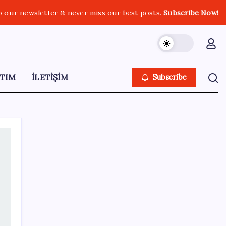
o our newsletter & never miss our best posts.
Subscribe Now!
TIM
İLETİŞİM
Subscribe
SON YAZILAR
İl içi mazeret atamaları açıklandı