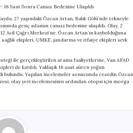
Gençten
Acı
Haber:
layda, 27 yaşındaki Özcan Artan, Balık Gölü’nde tekneyle
18
onunda genç adamın cansız bedenine ulaşıldı. Olay, 2
Saat
 112 Acil Çağrı Merkezi’ne, Özcan Artan’ın kaybolduğuna
Sonra
Cansız
 sağlık ekipleri, UMKE, jandarma ve itfaiye ekipleri sevk
Bedenine
Ulaşıldı
için
teği ile gerçekleştirilen arama faaliyetlerine, Van AFAD
leri de katıldı. Yaklaşık 18 saat süren yoğun
edi bulundu. Yapılan incelemeler sonucunda cesedin Özca
zesi, olay yeri incelemesinin ardından otopsi için morga