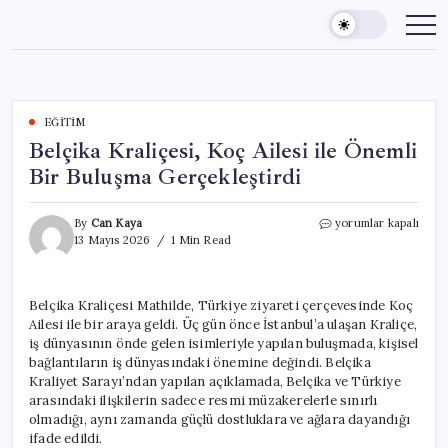
Skip
to
content
EĞITIM
Belçika Kraliçesi, Koç Ailesi ile Önemli
Bir Buluşma Gerçekleştirdi
Belçika
By
Can Kaya
yorumlar kapalı
Kraliçesi,
13 Mayıs 2026
1 Min Read
Koç
Ailesi
ile
Belçika Kraliçesi Mathilde, Türkiye ziyareti çerçevesinde Koç
Önemli
Ailesi ile bir araya geldi. Üç gün önce İstanbul’a ulaşan Kraliçe,
Bir
Buluşma
iş dünyasının önde gelen isimleriyle yapılan buluşmada, kişisel
Gerçekleştirdi
bağlantıların iş dünyasındaki önemine değindi. Belçika
için
Kraliyet Sarayı’ndan yapılan açıklamada, Belçika ve Türkiye
arasındaki ilişkilerin sadece resmi müzakerelerle sınırlı
olmadığı, aynı zamanda güçlü dostluklara ve ağlara dayandığı
ifade edildi.