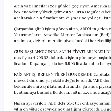
Altın yatırımcıları zor günler geçiriyor. Amerika B
beklenenden yüksek gelmesi ve Orta Doğu’daki belirs
azaltarak altın fiyatlarının düşmesine yol açtı. İşt
Çarşamba günü işlem gören altın, ABD’den gelen y
Yatırımcıların, Amerika Merkez Bankası’nın (Fed) bu
azalması, değerli metalin piyasalardaki hareketliliğ
GÜN BAŞLANGICINDA ALTIN FİYATLARI NASILDI? Spot 
ons fiyatı 4.705,52 dolardan işlem görmeye başladı
liradan, Kapalıçarşı’da ise 6.905 liradan alıcı buluy
FAİZ ARTIŞI BEKLENTİLERİ GÜNDEMDE Capital.com’
mevcut durumu şu şekilde değerlendirdi: “ABD’den g
beklentilerini zayıflatmış durumda. Şu anda piyasala
fiyatlamaya başladı. Bu durum altın üzerinde aşağı 
Nisan ayı verileri, ABD’deki tüketici enflasyonunun
yılın en yüksek seviyesine ulaştığını gösterdi. Bu g