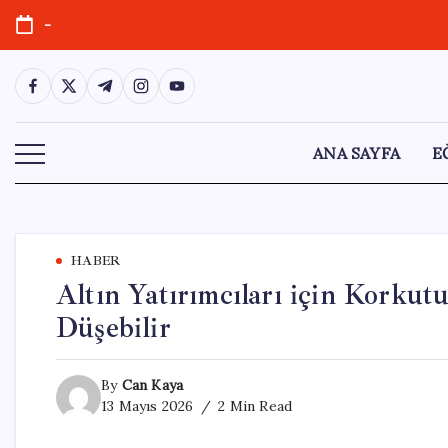
Skip
-
to
content
https://www.facebook.com/
https://twitter.com/
https://t.me/
https://www.instagram.com/
https://youtube.com/
ANA SAYFA
E
HABER
Altın Yatırımcıları için Korkut
Düşebilir
By
Can Kaya
13 Mayıs 2026
2 Min Read