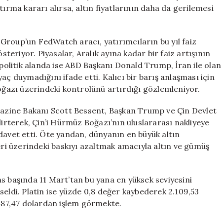
tırma kararı alırsa, altın fiyatlarının daha da gerilemesi
up’un FedWatch aracı, yatırımcıların bu yıl faiz
steriyor. Piyasalar, Aralık ayına kadar bir faiz artışının
opolitik alanda ise ABD Başkanı Donald Trump, İran ile olan
aç duymadığını ifade etti. Kalıcı bir barış anlaşması için
azı üzerindeki kontrolünü artırdığı gözlemleniyor.
ne Bakanı Scott Bessent, Başkan Trump ve Çin Devlet
lirterek, Çin’i Hürmüz Boğazı’nın uluslararası nakliyeye
davet etti. Öte yandan, dünyanın en büyük altın
leri üzerindeki baskıyı azaltmak amacıyla altın ve gümüş
ında 11 Mart’tan bu yana en yüksek seviyesini
seldi. Platin ise yüzde 0,8 değer kaybederek 2.109,53
.487,47 dolardan işlem görmekte.