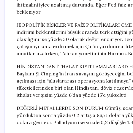
ihtimalini iyice azaltmış durumda. Eğer Fed faiz ar
bekleniyor.
JEOPOLİTİK RİSKLER VE FAİZ POLİTİKALARI CME Gro
indirimi beklentilerini büyük oranda terk ettiğini gö
olasılığını ise yüzde 30 olarak değerlendiriyor. Je
çatışmayı sona erdirmek için Çin’in yardımına ihtiy
umutlar azalırken, Tahran yönetiminin Hürmüz Boğ
HİNDİSTAN’DAN İTHALAT KISITLAMALARI ABD Hazi
Başkanı Şi Cinping’in İran savaşını görüşeceğini be
açılması için “uluslararası operasyona katılmaya” 
tüketicilerinden biri olan Hindistan, döviz rezerv
ithalat vergisini yüzde 6’dan yüzde 15’e yükseltti.
DEĞERLİ METALLERDE SON DURUM Gümüş, seans baş
gördükten sonra yüzde 0,2 artışla 86,71 dolara yük
dolara geriledi. Palladyum ise yüzde 0,2 düşüşle 1