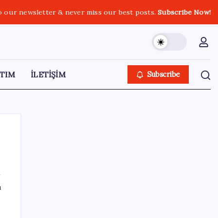
o our newsletter & never miss our best posts.
Subscribe Now!
TIM
İLETİŞİM
Subscribe
SON YAZILAR
ı
İl içi mazeret atamaları açıklandı