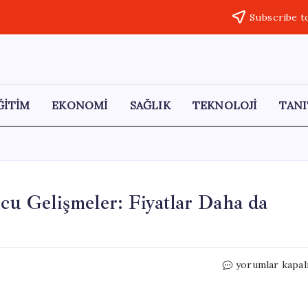
Subscribe t
ĞİTİM
EKONOMİ
SAĞLIK
TEKNOLOJİ
TANI
ucu Gelişmeler: Fiyatlar Daha da
Altın
yorumlar kapal
Yatırımcıları
için
Korkutucu