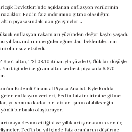
Gelişmeler:
irleşik Devletleri’nde açıklanan enflasyon verilerinin
Fiyatlar
izlikler, Fed’in faiz indirimine gitme olasılığını
Daha
e altın piyasasındaki son gelişmeler…
da
Düşebilir
üksek enflasyon rakamları yüzünden değer kaybı yaşadı.
için
 yıl faiz indirimine gideceğine dair beklentilerinin
ini olumsuz etkiledi.
altın, TSİ 08.10 itibarıyla yüzde 0,3’lük bir düşüşle
. Yurt içinde ise gram altın serbest piyasada 6.870
or.
un Kıdemli Finansal Piyasa Analisti Kyle Rodda,
elen enflasyon verileri, Fed’in faiz indirimine gitme
r, yıl sonuna kadar bir faiz artışının olabileceğini
yönlü bir baskı oluşturuyor.”
 artmaya devam ettiğini ve yıllık artış oranının son üç
elişmeler, Fed’in bu yıl içinde faiz oranlarını düşürme