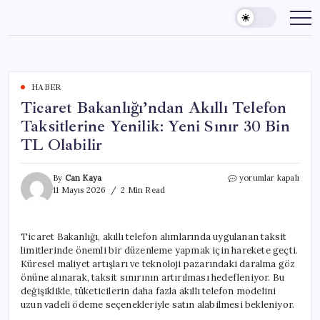
Skip
to
content
HABER
Ticaret Bakanlığı’ndan Akıllı Telefon
Taksitlerine Yenilik: Yeni Sınır 30 Bin
TL Olabilir
Ticaret
By
Can Kaya
yorumlar kapalı
Bakanlığı’ndan
11 Mayıs 2026
2 Min Read
Akıllı
Telefon
Taksitlerine
Ticaret Bakanlığı, akıllı telefon alımlarında uygulanan taksit
Yenilik:
limitlerinde önemli bir düzenleme yapmak için harekete geçti.
Yeni
Sınır
Küresel maliyet artışları ve teknoloji pazarındaki daralma göz
30
önüne alınarak, taksit sınırının artırılması hedefleniyor. Bu
Bin
değişiklikle, tüketicilerin daha fazla akıllı telefon modelini
TL
uzun vadeli ödeme seçenekleriyle satın alabilmesi bekleniyor.
Olabilir