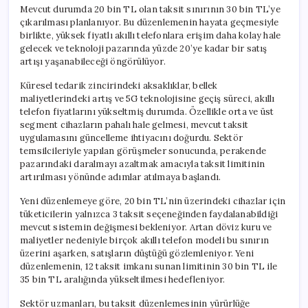
için
Mevcut durumda 20 bin TL olan taksit sınırının 30 bin TL’ye
çıkarılması planlanıyor. Bu düzenlemenin hayata geçmesiyle
birlikte, yüksek fiyatlı akıllı telefonlara erişim daha kolay hale
gelecek ve teknoloji pazarında yüzde 20’ye kadar bir satış
artışı yaşanabileceği öngörülüyor.
Küresel tedarik zincirindeki aksaklıklar, bellek
maliyetlerindeki artış ve 5G teknolojisine geçiş süreci, akıllı
telefon fiyatlarını yükseltmiş durumda. Özellikle orta ve üst
segment cihazların pahalı hale gelmesi, mevcut taksit
uygulamasını güncelleme ihtiyacını doğurdu. Sektör
temsilcileriyle yapılan görüşmeler sonucunda, perakende
pazarındaki daralmayı azaltmak amacıyla taksit limitinin
artırılması yönünde adımlar atılmaya başlandı.
Yeni düzenlemeye göre, 20 bin TL’nin üzerindeki cihazlar için
tüketicilerin yalnızca 3 taksit seçeneğinden faydalanabildiği
mevcut sistemin değişmesi bekleniyor. Artan döviz kuru ve
maliyetler nedeniyle birçok akıllı telefon modeli bu sınırın
üzerini aşarken, satışların düştüğü gözlemleniyor. Yeni
düzenlemenin, 12 taksit imkanı sunan limitinin 30 bin TL ile
35 bin TL aralığında yükseltilmesi hedefleniyor.
Sektör uzmanları, bu taksit düzenlemesinin yürürlüğe