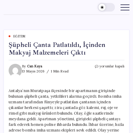
Skip
to
content
EĞITIM
Şüpheli Çanta Patlatıldı, İçinden
Makyaj Malzemeleri Çıktı
Şüpheli
By
Can Kaya
yorumlar kapalı
Çanta
13 Mayıs 2026
1 Min Read
Patlatıldı,
İçinden
Makyaj
Antalya’nın Muratpaşa ilçesinde bir apartmanın girişinde
Malzemeleri
bulunan şüpheli çanta, yetkilileri alarma geçirdi. Bomba imha
Çıktı
için
uzmanı tarafından fünyeyle patlatılan çantanın içinden
çıkanlar herkesi şaşırttı; zira çantada göz kalemi, ruj, oje ve
rimel gibi makyaj ürünleri bulundu. Olay, öğle saatlerinde
meydana geldi. Apartman yönetimi, girişteki şüpheli çantayı
fark ederek hemen polise ihbarda bulundu. İhbar üzerine, hızla
adrese bomba imha uzmanı ekipleri sevk edildi. Olay yerine