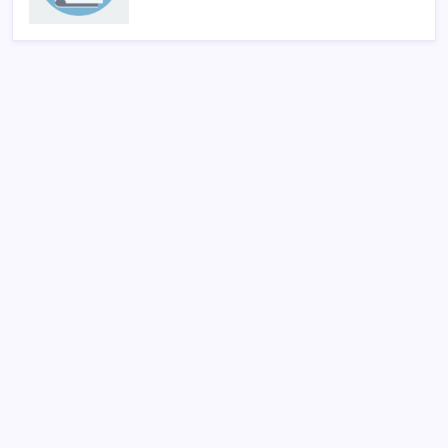
SON YAZILAR
KOBİ’ler için akıllı üretim üssü
Copilot için radikal karar: Microsoft logoyu
değiştiriyor!
Google Maps’e büyük değişiklik: Oteli bulacak, yemeği
sipariş edecek
Tarihi borsa çöküşü: ‘Kaybedenler Kulübü’ siyasi parti
kuruyor!