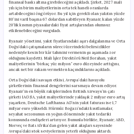
finansal baskı altına girebileceğini açıkladı. Şirket, 2027 mali
yılı için birim maliyetlerinin orta tek haneli oranlarda
artabileceğini öngörüyor. Bu yıl için gerekli olan yakıtın yüzde
80’ini varil başına 67 dolardan sabitleyen Ryanair, kalan yüzde
20’lik kısmın piyasalardaki fiyat artışlarından olumsuz
etkilenebileceğini vurguladı.
Ryanair yönetimi, yakıt fiyatlarındaki aşırı dalgalanma ve Orta
Doğu’daki çatışmaların süreci üzerindeki belirsizlikler
nedeniyle kesin bir kâr tahmini vermenin şu aşamada zor
olduğunu kaydetti. Mali İşler Direktörü Neil Sorahan, yakıt
maliyetlerinin “birkaç yüz milyon” euro düzeyinde arttığını,
ancak net bir rakam vermekten kaçındıklarını açıkladı.
Orta Doğu’daki savaşın etkisi, Avrupa’daki havayolu
şirketlerinin finansal dengelerini sarsmaya devam ediyor.
Ryanair’in en büyük rakiplerinden British Airways’in çatı
şirketi IAG SA, yakıt maliyetlerinde yaklaşık 2 milyar euro artış
yaşarken, Deutsche Lufthansa AG’nin yakıt faturası ise 1,7
milyar euro yükseldi. Hürmüz Boğazı’ndaki kısıtlamalar,
seyahat sezonunun en yoğun döneminde yakıt tedariki
konusunda endişeleri artırıyor. Bununla birlikte, Ryanair; ABD,
Norveç ve Batı Afrika’dan gelen yakıt akışları sayesinde
Avrupa’daki stok seviyelerinin yeterli olduğunu aktardı.