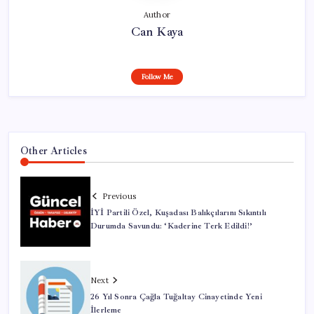
Author
Can Kaya
Follow Me
Other Articles
Previous
İYİ Partili Özel, Kuşadası Balıkçılarını Sıkıntılı
Durumda Savundu: ‘Kaderine Terk Edildi!’
Next
26 Yıl Sonra Çağla Tuğaltay Cinayetinde Yeni
İlerleme