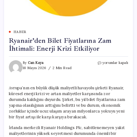
HABER
Ryanair’den Bilet Fiyatlarına Zam
İhtimali: Enerji Krizi Etkiliyor
Ryanair’den
By
Can Kaya
yorumlar kapalı
Bilet
18 Mayıs 2026
2 Min Read
Fiyatlarına
Zam
İhtimali:
Avrupa’nın en büyük düşük maliyetli havayolu şirketi Ryanair,
Enerji
küresel enerji krizi ve artan maliyetler karşısında zor
Krizi
Etkiliyor
durumda kaldığını duyurdu. Şirket, bu yıl bilet fiyatlarına zam
için
yapma olasılığının arttığını belirtti ve bu durum, ekonomik
zorluklar içinde ucuz ulaşım arayan milyonlarca yolcuyu yeni
bir fiyat artışı ile karşı karşıya bırakacak.
İrlanda merkezli Ryanair Holdings Plc, sabitlenemeyen yakıt
maliyetlerinin yüksek seyretmesi durumunda önemli bir