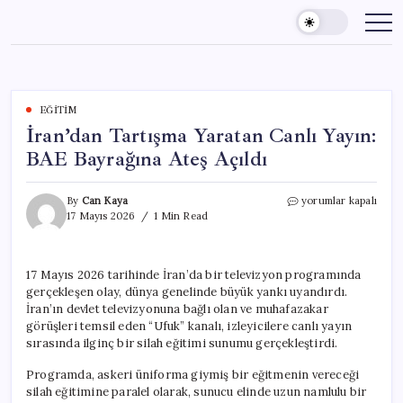
Skip
to
content
EĞITIM
İran’dan Tartışma Yaratan Canlı Yayın:
BAE Bayrağına Ateş Açıldı
İran’dan
By
Can Kaya
yorumlar kapalı
Tartışma
17 Mayıs 2026
1 Min Read
Yaratan
Canlı
Yayın:
17 Mayıs 2026 tarihinde İran’da bir televizyon programında
BAE
gerçekleşen olay, dünya genelinde büyük yankı uyandırdı.
Bayrağına
Ateş
İran’ın devlet televizyonuna bağlı olan ve muhafazakar
Açıldı
görüşleri temsil eden “Ufuk” kanalı, izleyicilere canlı yayın
için
sırasında ilginç bir silah eğitimi sunumu gerçekleştirdi.
Programda, askeri üniforma giymiş bir eğitmenin vereceği
silah eğitimine paralel olarak, sunucu elinde uzun namlulu bir