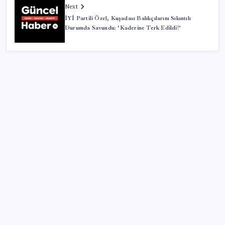
Next
İYİ Partili Özel, Kuşadası Balıkçılarını Sıkıntılı
Durumda Savundu: ‘Kaderine Terk Edildi!’
SON YAZILAR
İl içi mazeret atamaları açıklandı
Boeing 737-7 Onayı Aldı: Ticari Uçuşlar Başlıyor!
CHP’den Meclis hamlesi: YENİ Parti’nin kullandığı
oda ve koridorları istediler