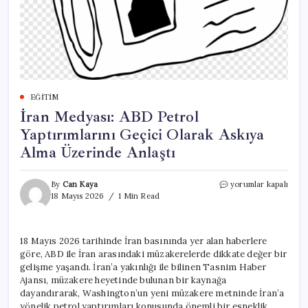
EĞITIM
İran Medyası: ABD Petrol
Yaptırımlarını Geçici Olarak Askıya
Alma Üzerinde Anlaştı
İran
By
Can Kaya
yorumlar kapalı
Medyası:
18 Mayıs 2026
1 Min Read
ABD
Petrol
Yaptırımlarını
18 Mayıs 2026 tarihinde İran basınında yer alan haberlere
Geçici
göre, ABD ile İran arasındaki müzakerelerde dikkate değer bir
Olarak
Askıya
gelişme yaşandı. İran’a yakınlığı ile bilinen Tasnim Haber
Alma
Ajansı, müzakere heyetinde bulunan bir kaynağa
Üzerinde
dayandırarak, Washington’un yeni müzakere metninde İran’a
Anlaştı
yönelik petrol yaptırımları konusunda önemli bir esneklik