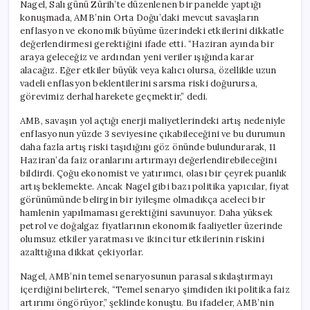
Nagel, Salı günü Zürih’te düzenlenen bir panelde yaptığı
konuşmada, AMB’nin Orta Doğu’daki mevcut savaşların
enflasyon ve ekonomik büyüme üzerindeki etkilerini dikkatle
değerlendirmesi gerektiğini ifade etti. “Haziran ayında bir
araya geleceğiz ve ardından yeni veriler ışığında karar
alacağız. Eğer etkiler büyük veya kalıcı olursa, özellikle uzun
vadeli enflasyon beklentilerini sarsma riski doğurursa,
görevimiz derhal harekete geçmektir,” dedi.
AMB, savaşın yol açtığı enerji maliyetlerindeki artış nedeniyle
enflasyonun yüzde 3 seviyesine çıkabileceğini ve bu durumun
daha fazla artış riski taşıdığını göz önünde bulundurarak, 11
Haziran’da faiz oranlarını artırmayı değerlendirebileceğini
bildirdi. Çoğu ekonomist ve yatırımcı, olası bir çeyrek puanlık
artış beklemekte. Ancak Nagel gibi bazı politika yapıcılar, fiyat
görünümünde belirgin bir iyileşme olmadıkça aceleci bir
hamlenin yapılmaması gerektiğini savunuyor. Daha yüksek
petrol ve doğalgaz fiyatlarının ekonomik faaliyetler üzerinde
olumsuz etkiler yaratması ve ikinci tur etkilerinin riskini
azalttığına dikkat çekiyorlar.
Nagel, AMB’nin temel senaryosunun parasal sıkılaştırmayı
içerdiğini belirterek, “Temel senaryo şimdiden iki politika faiz
artırımı öngörüyor,” şeklinde konuştu. Bu ifadeler, AMB’nin