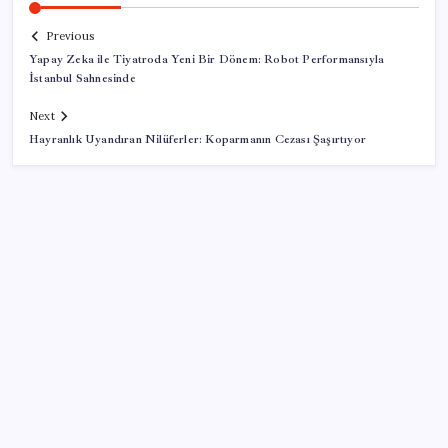
Previous
Yapay Zeka ile Tiyatroda Yeni Bir Dönem: Robot Performansıyla
İstanbul Sahnesinde
Next
Hayranlık Uyandıran Nilüferler: Koparmanın Cezası Şaşırtıyor
SON YAZILAR
Yapay zekayı kandıran korsan, 14 şirketin sistemine
sızdı