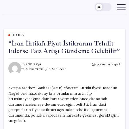
Skip
to
content
HABER
“İran İhtilafı Fiyat İstikrarını Tehdit
Ederse Faiz Artışı Gündeme Gelebilir”
“İran
By
Can Kaya
yorumlar kapalı
İhtilafı
12 Mayıs 2026
1 Min Read
Fiyat
İstikrarını
Tehdit
Avrupa Merkez Bankası (AMB) Yönetim Kurulu üyesi Joachim
Ederse
Nagel, önümüzdeki ay faiz oranlarının artırılıp
Faiz
Artışı
artırılmayacağına dair karar vermeden önce ekonomik
Gündeme
durumu incelemeye devam edeceğini belirtti. İran’daki
Gelebilir”
çatışmaların fiyat istikrarı açısından tehdit oluşturması
için
durumunda, politika yapıcıların harekete geçmesi gerektiğini
vurguladı.