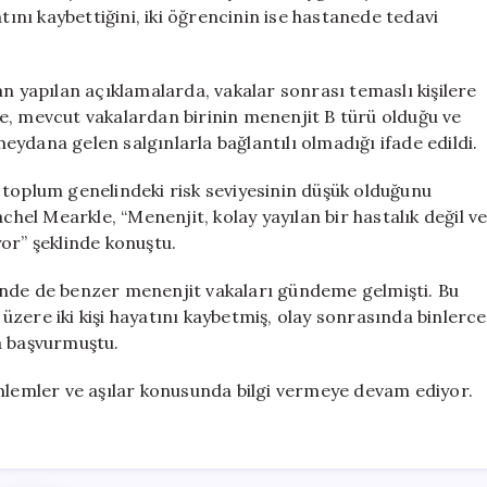
için
tını kaybettiğini, iki öğrencinin ise hastanede tedavi
an yapılan açıklamalarda, vakalar sonrası temaslı kişilere
erde, mevcut vakalardan birinin menenjit B türü olduğu ve
ydana gelen salgınlarla bağlantılı olmadığı ifade edildi.
a, toplum genelindeki risk seviyesinin düşük olduğunu
el Mearkle, “Menenjit, kolay yayılan bir hastalık değil v
or” şeklinde konuştu.
inde de benzer menenjit vakaları gündeme gelmişti. Bu
k üzere iki kişi hayatını kaybetmiş, olay sonrasında binlerce
na başvurmuştu.
önlemler ve aşılar konusunda bilgi vermeye devam ediyor.