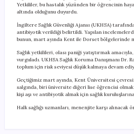
Yetkililer, bu hastalık yüzünden bir öğrencinin haya
altında olduğunu duyurdu.
İngiltere Sağlık Güvenliği Ajansı (UKHSA) tarafınd
antibiyotik verildiği belirtildi. Yapılan incelemel
bunun, mart ayında Kent ile Dorset bölgelerinde me
Sağlık yetkilileri, olası paniği yatıştırmak amacıyl
vurguladı. UKHSA Sağlık Koruma Danışmanı Dr. Rach
toplum için risk seviyesi düşük kalmaya devam ediy
Geçtiğimiz mart ayında, Kent Üniversitesi çevres
salgında, biri üniversite diğeri lise öğrencisi olma
kişi aşı ve antibiyotik almak için sağlık kuruluşları
Halk sağlığı uzmanları, menenjite karşı alınacak 