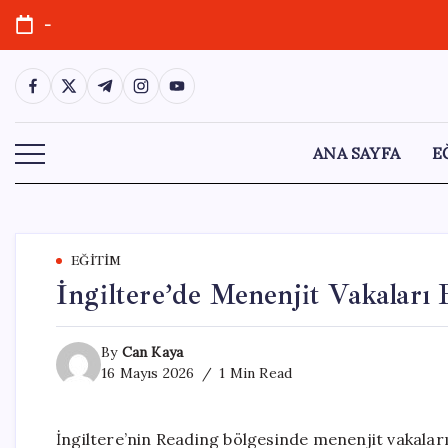
Skip
-
to
content
https://www.facebook.com/
https://twitter.com/
https://t.me/
https://www.instagram.com/
https://youtube.com/
ANA SAYFA
E
EĞITIM
İngiltere’de Menenjit Vakaları 
By
Can Kaya
16 Mayıs 2026
1 Min Read
İngiltere’nin Reading bölgesinde menenjit vakaların