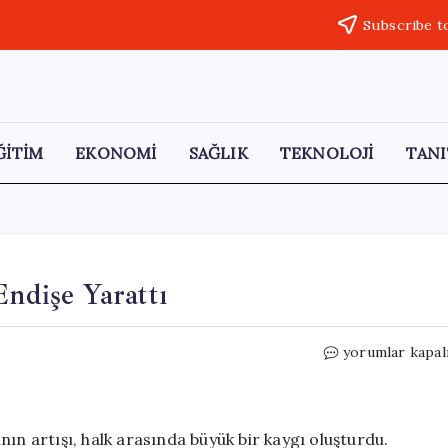
Subscribe t
ĞİTİM
EKONOMİ
SAĞLIK
TEKNOLOJİ
TANI
Endişe Yarattı
İngiltere’de
yorumlar kapal
Menenjit
Vakaları
Endişe
Yarattı
ın artışı, halk arasında büyük bir kaygı oluşturdu.