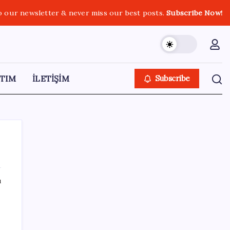
o our newsletter & never miss our best posts.
Subscribe Now!
TIM
İLETİŞİM
Subscribe
ı
SON YAZILAR
İl içi mazeret atamaları açıklandı