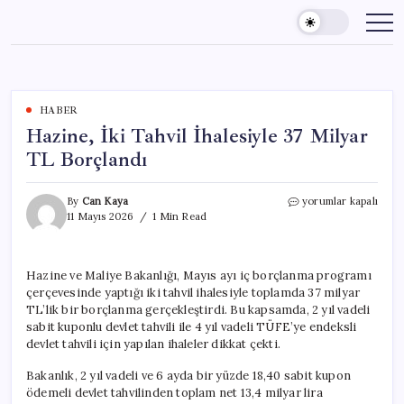
Skip
to
content
HABER
Hazine, İki Tahvil İhalesiyle 37 Milyar
TL Borçlandı
Hazine,
By
Can Kaya
yorumlar kapalı
İki
11 Mayıs 2026
1 Min Read
Tahvil
İhalesiyle
37
Hazine ve Maliye Bakanlığı, Mayıs ayı iç borçlanma programı
Milyar
çerçevesinde yaptığı iki tahvil ihalesiyle toplamda 37 milyar
TL
Borçlandı
TL’lik bir borçlanma gerçekleştirdi. Bu kapsamda, 2 yıl vadeli
için
sabit kuponlu devlet tahvili ile 4 yıl vadeli TÜFE’ye endeksli
devlet tahvili için yapılan ihaleler dikkat çekti.
Bakanlık, 2 yıl vadeli ve 6 ayda bir yüzde 18,40 sabit kupon
ödemeli devlet tahvilinden toplam net 13,4 milyar lira