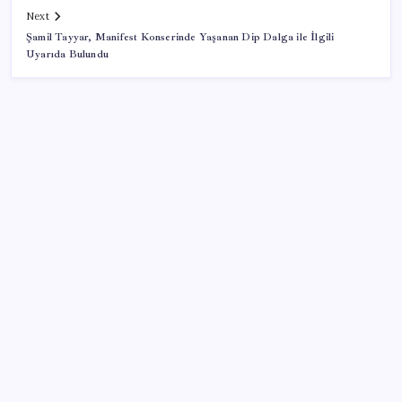
Next
Şamil Tayyar, Manifest Konserinde Yaşanan Dip Dalga ile İlgili
Uyarıda Bulundu
SON YAZILAR
İl içi mazeret atamaları açıklandı
Boeing 737-7 Onayı Aldı: Ticari Uçuşlar Başlıyor!
CHP’den Meclis hamlesi: YENİ Parti’nin kullandığı
oda ve koridorları istediler
Bakan Uraloğlu: Türkiye’nin ilk yerli ve milli