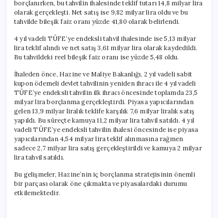
borçlanırken, bu tahvilin ihalesinde teklif tutarı 14,8 milyar lira
olarak gerçekleşti. Net satış ise 9,82 milyar lira oldu ve bu
tahvilde bileşik faiz oranı yüzde 41,80 olarak belirlendi.
4 yıl vadeli TÜFE’ye endeksli tahvil ihalesinde ise 5,13 milyar
lira teklif alındı ve net satış 3,61 milyar lira olarak kaydedildi.
Bu tahvildeki reel bileşik faiz oranı ise yüzde 5,48 oldu.
İhaleden önce, Hazine ve Maliye Bakanlığı, 2 yıl vadeli sabit
kupon ödemeli devlet tahvilinin yeniden ihracı ile 4 yıl vadeli
TÜFE’ye endeksli tahvilin ilk ihracı öncesinde toplamda 23,5
milyar lira borçlanma gerçekleştirdi. Piyasa yapıcılarından
gelen 13,9 milyar liralık teklife karşılık 7,6 milyar liralık satış
yapıldı. Bu süreçte kamuya 11,2 milyar lira tahvil satıldı. 4 yıl
vadeli TÜFE’ye endeksli tahvilin ihalesi öncesinde ise piyasa
yapıcılarından 4,54 milyar lira teklif alınmasına rağmen
sadece 2,7 milyar lira satış gerçekleştirildi ve kamuya 2 milyar
lira tahvil satıldı.
Bu gelişmeler, Hazine’nin iç borçlanma stratejisinin önemli
bir parçası olarak öne çıkmakta ve piyasalardaki durumu
etkilemektedir.