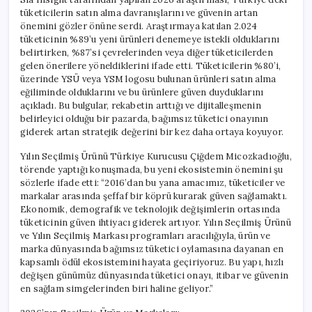
tüketicilerin satın alma davranışlarını ve güvenin artan
önemini gözler önüne serdi. Araştırmaya katılan 2.024
tüketicinin %89’u yeni ürünleri denemeye istekli olduklarını
belirtirken, %87’si çevrelerinden veya diğer tüketicilerden
gelen önerilere yöneldiklerini ifade etti. Tüketicilerin %80’i,
üzerinde YSÜ veya YSM logosu bulunan ürünleri satın alma
eğiliminde olduklarını ve bu ürünlere güven duyduklarını
açıkladı. Bu bulgular, rekabetin arttığı ve dijitalleşmenin
belirleyici olduğu bir pazarda, bağımsız tüketici onayının
giderek artan stratejik değerini bir kez daha ortaya koyuyor.
Yılın Seçilmiş Ürünü Türkiye Kurucusu Çiğdem Micozkadıoğlu,
törende yaptığı konuşmada, bu yeni ekosistemin önemini şu
sözlerle ifade etti: “2016’dan bu yana amacımız, tüketiciler ve
markalar arasında şeffaf bir köprü kurarak güven sağlamaktı.
Ekonomik, demografik ve teknolojik değişimlerin ortasında
tüketicinin güven ihtiyacı giderek artıyor. Yılın Seçilmiş Ürünü
ve Yılın Seçilmiş Markası programları aracılığıyla, ürün ve
marka dünyasında bağımsız tüketici oylamasına dayanan en
kapsamlı ödül ekosistemini hayata geçiriyoruz. Bu yapı, hızlı
değişen günümüz dünyasında tüketici onayı, itibar ve güvenin
en sağlam simgelerinden biri haline geliyor.”