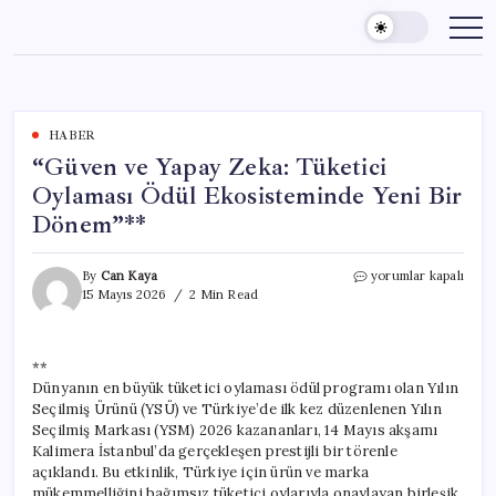
Skip
to
content
HABER
“Güven ve Yapay Zeka: Tüketici
Oylaması Ödül Ekosisteminde Yeni Bir
Dönem”**
“Güven
By
Can Kaya
yorumlar kapalı
ve
15 Mayıs 2026
2 Min Read
Yapay
Zeka:
Tüketici
**
Oylaması
Dünyanın en büyük tüketici oylaması ödül programı olan Yılın
Ödül
Ekosisteminde
Seçilmiş Ürünü (YSÜ) ve Türkiye’de ilk kez düzenlenen Yılın
Yeni
Seçilmiş Markası (YSM) 2026 kazananları, 14 Mayıs akşamı
Bir
Kalimera İstanbul’da gerçekleşen prestijli bir törenle
Dönem”**
açıklandı. Bu etkinlik, Türkiye için ürün ve marka
için
mükemmelliğini bağımsız tüketici oylarıyla onaylayan birleşik