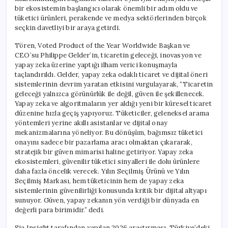
bir ekosistemin başlangıcı olarak önemli bir adım oldu ve
tüketici ürünleri, perakende ve medya sektörlerinden birçok
seçkin davetliyi bir araya getirdi.
Tören, Voted Product of the Year Worldwide Başkan ve
CEO’su Philippe Gelder’in, ticaretin geleceği, inovasyon ve
yapay zeka üzerine yaptığı ilham verici konuşmayla
taçlandırıldı. Gelder, yapay zeka odaklı ticaret ve dijital öneri
sistemlerinin devrim yaratan etkisini vurgulayarak, “Ticaretin
geleceği yalnızca görünürlük ile değil, güven ile şekillenecek.
Yapay zeka ve algoritmaların yer aldığı yeni bir küresel ticaret
düzenine hızla geçiş yapıyoruz. Tüketiciler, geleneksel arama
yöntemleri yerine akıllı asistanlar ve dijital onay
mekanizmalarına yöneliyor. Bu dönüşüm, bağımsız tüketici
onayını sadece bir pazarlama aracı olmaktan çıkararak,
stratejik bir güven mimarisi haline getiriyor. Yapay zeka
ekosistemleri, güvenilir tüketici sinyalleri ile dolu ürünlere
daha fazla öncelik verecek. Yılın Seçilmiş Ürünü ve Yılın
Seçilmiş Markası, hem tüketicinin hem de yapay zeka
sistemlerinin güvenilirliği konusunda kritik bir dijital altyapı
sunuyor. Güven, yapay zekanın yön verdiği bir dünyada en
değerli para birimidir.” dedi.
Sia Insight tarafından yapılan 2026 araştırması, Türkiye’deki