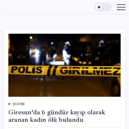
Skip
to
content
EĞITIM
Giresun’da 6 gündür kayıp olarak
aranan kadın ölü bulundu