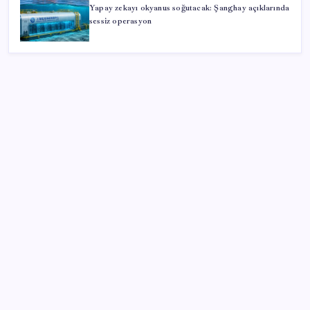
Yapay zekayı okyanus soğutacak: Şanghay açıklarında
sessiz operasyon
SON YAZILAR
KOBİ’ler için akıllı üretim üssü
Copilot için radikal karar: Microsoft logoyu
değiştiriyor!
Google Maps’e büyük değişiklik: Oteli bulacak, yemeği
sipariş edecek