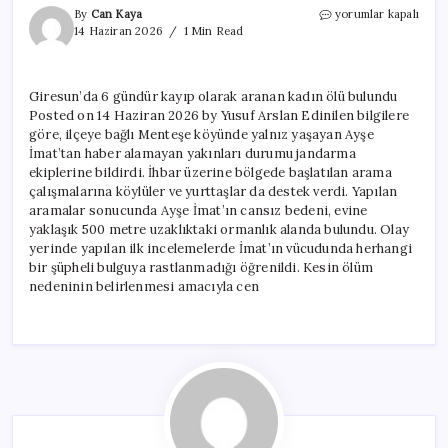
Giresun’da
By
Can Kaya
yorumlar kapalı
6
14 Haziran 2026
1 Min Read
gündür
kayıp
olarak
Giresun’da 6 gündür kayıp olarak aranan kadın ölü bulundu
aranan
Posted on 14 Haziran 2026 by Yusuf Arslan Edinilen bilgilere
kadın
ölü
göre, ilçeye bağlı Menteşe köyünde yalnız yaşayan Ayşe
bulundu
İmat’tan haber alamayan yakınları durumu jandarma
için
ekiplerine bildirdi. İhbar üzerine bölgede başlatılan arama
çalışmalarına köylüler ve yurttaşlar da destek verdi. Yapılan
aramalar sonucunda Ayşe İmat’ın cansız bedeni, evine
yaklaşık 500 metre uzaklıktaki ormanlık alanda bulundu. Olay
yerinde yapılan ilk incelemelerde İmat’ın vücudunda herhangi
bir şüpheli bulguya rastlanmadığı öğrenildi. Kesin ölüm
nedeninin belirlenmesi amacıyla cen