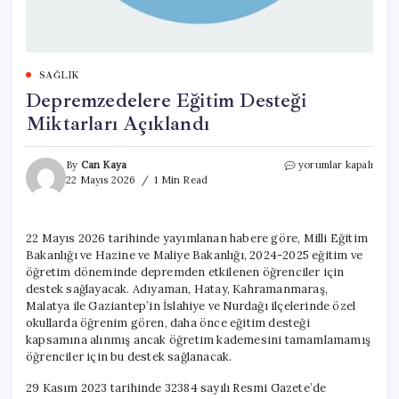
SAĞLIK
Depremzedelere Eğitim Desteği
Miktarları Açıklandı
Depremzedelere
By
Can Kaya
yorumlar kapalı
Eğitim
22 Mayıs 2026
1 Min Read
Desteği
Miktarları
Açıklandı
22 Mayıs 2026 tarihinde yayımlanan habere göre, Milli Eğitim
için
Bakanlığı ve Hazine ve Maliye Bakanlığı, 2024-2025 eğitim ve
öğretim döneminde depremden etkilenen öğrenciler için
destek sağlayacak. Adıyaman, Hatay, Kahramanmaraş,
Malatya ile Gaziantep’in İslahiye ve Nurdağı ilçelerinde özel
okullarda öğrenim gören, daha önce eğitim desteği
kapsamına alınmış ancak öğretim kademesini tamamlamamış
öğrenciler için bu destek sağlanacak.
29 Kasım 2023 tarihinde 32384 sayılı Resmi Gazete’de