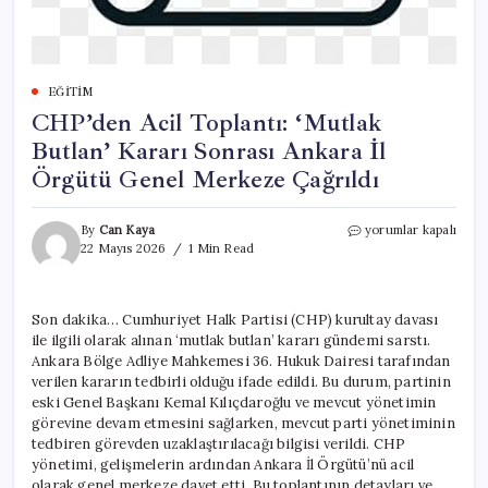
EĞITIM
CHP’den Acil Toplantı: ‘Mutlak
Butlan’ Kararı Sonrası Ankara İl
Örgütü Genel Merkeze Çağrıldı
CHP’den
By
Can Kaya
yorumlar kapalı
Acil
22 Mayıs 2026
1 Min Read
Toplantı:
‘Mutlak
Butlan’
Son dakika… Cumhuriyet Halk Partisi (CHP) kurultay davası
Kararı
ile ilgili olarak alınan ‘mutlak butlan’ kararı gündemi sarstı.
Sonrası
Ankara
Ankara Bölge Adliye Mahkemesi 36. Hukuk Dairesi tarafından
İl
verilen kararın tedbirli olduğu ifade edildi. Bu durum, partinin
Örgütü
eski Genel Başkanı Kemal Kılıçdaroğlu ve mevcut yönetimin
Genel
görevine devam etmesini sağlarken, mevcut parti yönetiminin
Merkeze
tedbiren görevden uzaklaştırılacağı bilgisi verildi. CHP
Çağrıldı
yönetimi, gelişmelerin ardından Ankara İl Örgütü’nü acil
için
olarak genel merkeze davet etti. Bu toplantının detayları ve