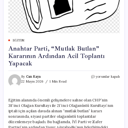
EĞITIM
Anahtar Parti, “Mutlak Butlan”
Kararının Ardından Acil Toplantı
Yapacak
Anahtar
By
Can Kaya
yorumlar kapalı
Parti,
22 Mayıs 2026
1 Min Read
“Mutlak
Butlan”
Kararının
Eğitim alanında önemli gelişmelere sahne olan CHP’nin
Ardından
38’inci Olağan Kurultayı ile 21’inci Olağanüstü Kurultayı’nın
Acil
Toplantı
iptali için açılan davada alınan “mutlak butlan” kararı
Yapacak
sonrasında, siyasi partiler olağanüstü toplantılar
için
düzenlemeye başladı. Bu bağlamda, İYİ Parti ve Zafer
Partisi’nin ardından Yavuz Ağıralioğlu’nun liderliğindeki