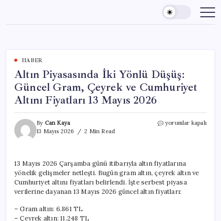
Skip
to
content
HABER
Altın Piyasasında İki Yönlü Düşüş:
Güncel Gram, Çeyrek ve Cumhuriyet
Altını Fiyatları 13 Mayıs 2026
Altın
By
Can Kaya
yorumlar kapalı
Piyasasında
13 Mayıs 2026
2 Min Read
İki
Yönlü
Düşüş:
13 Mayıs 2026 Çarşamba günü itibarıyla altın fiyatlarına
Güncel
yönelik gelişmeler netleşti. Bugün gram altın, çeyrek altın ve
Gram,
Çeyrek
Cumhuriyet altını fiyatları belirlendi. İşte serbest piyasa
ve
verilerine dayanan 13 Mayıs 2026 güncel altın fiyatları:
Cumhuriyet
Altını
– Gram altın: 6.861 TL
Fiyatları
– Çeyrek altın: 11.248 TL