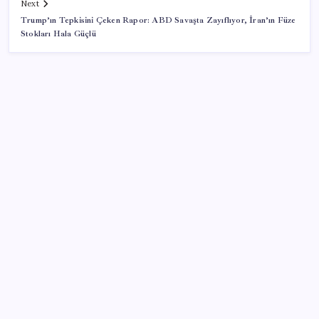
Next
Trump’ın Tepkisini Çeken Rapor: ABD Savaşta Zayıflıyor, İran’ın Füze
Stokları Hala Güçlü
SON YAZILAR
İl içi mazeret atamaları açıklandı
Boeing 737-7 Onayı Aldı: Ticari Uçuşlar Başlıyor!
CHP’den Meclis hamlesi: YENİ Parti’nin kullandığı
oda ve koridorları istediler
Bakan Uraloğlu: Türkiye’nin ilk yerli ve milli