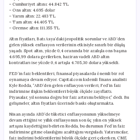
13
– Cumhuriyet altını: 44.842 TL
Mayıs
– Ons altın: 4.695 dolar
2026
– Yarım altın: 22.483 TL
için
– Tam altın: 44.405 TL
– Gremse altın: 111.355 TL
Altın fiyatları, Batı Asya’daki jeopolitik sorunlar ve ABD’den
gelen yüksek enflasyon verilerinin etkisiyle sınırlı bir düşüş
yaşadı. Spot altın, yüzde 0,4 oranında bir azalışla ons başına
4.695,99 dolara gerilerken, haziran vadeli ABD altın
kontratları ise yüzde 0,4 artışla 4.705,30 dolara yükseldi.
FED’in faiz beklentileri, finansal piyasalarda önemli bir rol
oynamaya devam ediyor. Capital.com kıdemli finans analisti
Kyle Rodda, “ABD’den gelen enflasyon verileri, Fed’in faiz
indirimine ilişkin beklentileri büyük ölçüde zayıflattı.
Piyasalar, yıl sonuna doğru bir faiz artırımı bekliyor,” dedi. Bu
gelişmeler, altın fiyatları üzerinde baskı oluşturmakta.
Nisan ayında ABD’de tüketici enflasyonunun yükselmeye
devam ettiğini ve yıllık enflasyonun son üç yılın en yüksek
artışını kaydettiğini belirten Rodda, bu durumun Fed’in faiz
indirimine gitme olasılığını azalttığını vurguladı. Yatırımcılar,
faiz indirimi beklentilerini büyük ölçüde geri çekerken, CME