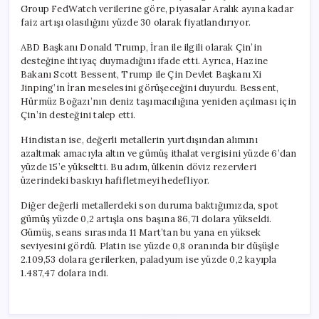
Group FedWatch verilerine göre, piyasalar Aralık ayına kadar
faiz artışı olasılığını yüzde 30 olarak fiyatlandırıyor.
ABD Başkanı Donald Trump, İran ile ilgili olarak Çin’in
desteğine ihtiyaç duymadığını ifade etti. Ayrıca, Hazine
Bakanı Scott Bessent, Trump ile Çin Devlet Başkanı Xi
Jinping’in İran meselesini görüşeceğini duyurdu. Bessent,
Hürmüz Boğazı’nın deniz taşımacılığına yeniden açılması için
Çin’in desteğini talep etti.
Hindistan ise, değerli metallerin yurtdışından alımını
azaltmak amacıyla altın ve gümüş ithalat vergisini yüzde 6’dan
yüzde 15’e yükseltti. Bu adım, ülkenin döviz rezervleri
üzerindeki baskıyı hafifletmeyi hedefliyor.
Diğer değerli metallerdeki son duruma baktığımızda, spot
gümüş yüzde 0,2 artışla ons başına 86,71 dolara yükseldi.
Gümüş, seans sırasında 11 Mart’tan bu yana en yüksek
seviyesini gördü. Platin ise yüzde 0,8 oranında bir düşüşle
2.109,53 dolara gerilerken, paladyum ise yüzde 0,2 kayıpla
1.487,47 dolara indi.