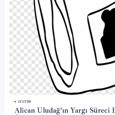
EĞITIM
Alican Uludağ’ın Yargı Süreci B