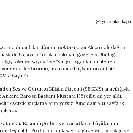
Alican
yorumlar kapal
Uludağ’ın
Yargı
Süreci
Başladı:
üzerine önemli bir dönüm noktası olan Alican Uludağ’ın
Gazetecilik
aşladı. Üç aydır tutuklu bulunan gazeteci Uludağ,
ve
 bilgiyi alenen yayma” ve “yargı organlarını alenen
Adalet
uruşmanın ilk oturumu, mahkeme başkanının ani bir
Üzerine
5’te başladı.
Tartışmalar
için
nden Ses ve Görüntü Bilişim Sistemi (SEGBİS) aracılığıyla
ve Ankara Barosu Başkanı Mustafa Köroğlu da yer aldı.
irleyerek, suçlamaların yersizliğine dair altı sayfalık
çıkladı.
kkat çekti. Basın örgütleri ve avukatların büyük salon
çekleştirildi. Bu durum, çok sayıda gazeteci, hukukçu ve