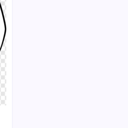
Motorine yine zam geliyor: Litresi 80 lirayı
geçecek
Sayaç