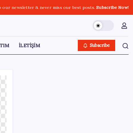
o our newsletter & never miss our best posts.
Subscribe Now!
TIM
İLETİŞİM
Subscribe
SON YAZILAR
İl içi mazeret atamaları açıklandı