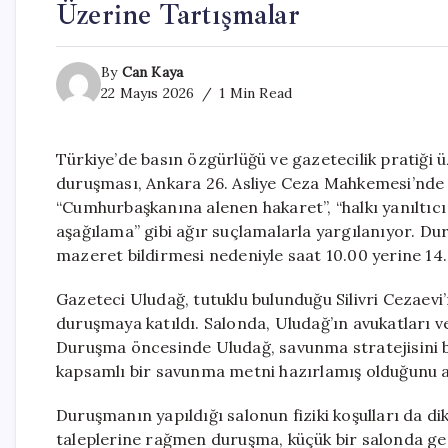
Üzerine Tartışmalar
By
Can Kaya
22 Mayıs 2026
1 Min Read
Türkiye’de basın özgürlüğü ve gazetecilik pratiği 
duruşması, Ankara 26. Asliye Ceza Mahkemesi’nde b
“Cumhurbaşkanına alenen hakaret”, “halkı yanıltıcı
aşağılama” gibi ağır suçlamalarla yargılanıyor. D
mazeret bildirmesi nedeniyle saat 10.00 yerine 14.3
Gazeteci Uludağ, tutuklu bulunduğu Silivri Cezaevi’
duruşmaya katıldı. Salonda, Uludağ’ın avukatları 
Duruşma öncesinde Uludağ, savunma stratejisini bel
kapsamlı bir savunma metni hazırlamış olduğunu a
Duruşmanın yapıldığı salonun fiziki koşulları da di
taleplerine rağmen duruşma, küçük bir salonda ger