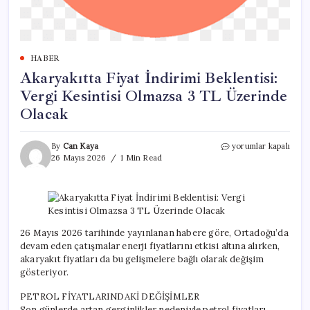
HABER
Akaryakıtta Fiyat İndirimi Beklentisi:
Vergi Kesintisi Olmazsa 3 TL Üzerinde
Olacak
Akaryakıtta
By
Can Kaya
yorumlar kapalı
Fiyat
26 Mayıs 2026
1 Min Read
İndirimi
Beklentisi:
Vergi
Kesintisi
Olmazsa
3
26 Mayıs 2026 tarihinde yayınlanan habere göre, Ortadoğu’da
TL
devam eden çatışmalar enerji fiyatlarını etkisi altına alırken,
Üzerinde
akaryakıt fiyatları da bu gelişmelere bağlı olarak değişim
Olacak
gösteriyor.
için
PETROL FİYATLARINDAKİ DEĞİŞİMLER
Son günlerde artan gerginlikler nedeniyle petrol fiyatları