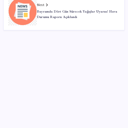
Next
Bayramda Dört Gün Sürecek Yağışlar Uyarısı! Hava
Durumu Raporu Açıklandı
SON YAZILAR
İl içi mazeret atamaları açıklandı
Boeing 737-7 Onayı Aldı: Ticari Uçuşlar Başlıyor!
CHP’den Meclis hamlesi: YENİ Parti’nin kullandığı
oda ve koridorları istediler