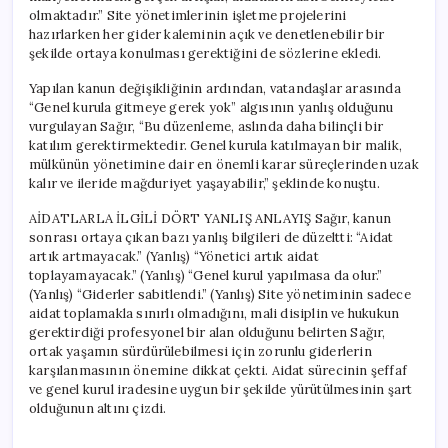
olmaktadır.” Site yönetimlerinin işletme projelerini
hazırlarken her gider kaleminin açık ve denetlenebilir bir
şekilde ortaya konulması gerektiğini de sözlerine ekledi.
Yapılan kanun değişikliğinin ardından, vatandaşlar arasında
“Genel kurula gitmeye gerek yok” algısının yanlış olduğunu
vurgulayan Sağır, “Bu düzenleme, aslında daha bilinçli bir
katılım gerektirmektedir. Genel kurula katılmayan bir malik,
mülkünün yönetimine dair en önemli karar süreçlerinden uzak
kalır ve ileride mağduriyet yaşayabilir,” şeklinde konuştu.
AİDATLARLA İLGİLİ DÖRT YANLIŞ ANLAYIŞ Sağır, kanun
sonrası ortaya çıkan bazı yanlış bilgileri de düzeltti: “Aidat
artık artmayacak.” (Yanlış) “Yönetici artık aidat
toplayamayacak.” (Yanlış) “Genel kurul yapılmasa da olur.”
(Yanlış) “Giderler sabitlendi.” (Yanlış) Site yönetiminin sadece
aidat toplamakla sınırlı olmadığını, mali disiplin ve hukukun
gerektirdiği profesyonel bir alan olduğunu belirten Sağır,
ortak yaşamın sürdürülebilmesi için zorunlu giderlerin
karşılanmasının önemine dikkat çekti. Aidat sürecinin şeffaf
ve genel kurul iradesine uygun bir şekilde yürütülmesinin şart
olduğunun altını çizdi.