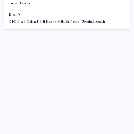
Tarih Uyarısı
Next
OPEC’ten Gelen Kötü Haber: Günlük Petrol Üretimi Azaldı
SON YAZILAR
KOBİ’ler için akıllı üretim üssü
Copilot için radikal karar: Microsoft logoyu
değiştiriyor!
Google Maps’e büyük değişiklik: Oteli bulacak, yemeği
sipariş edecek