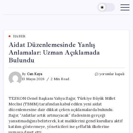
Skip
to
content
HABER
Aidat Düzenlemesinde Yanlış
Anlamalar: Uzman Açıklamada
Bulundu
Aidat
By
Can Kaya
yorumlar kapalı
Düzenlemesinde
13 Mayıs 2026
2 Min Read
Yanlış
Anlamalar:
Uzman
TESKON Genel Başkanı Yahya Sağır, Türkiye Büyük Millet
Açıklamada
Meclisi (TBMM) tarafından kabul edilen yeni aidat
Bulundu
için
düzenlemesine dair dikkat çeken açıklamalarda bulundu.
Sağır, “Aidatlar artık artmayacak” ifadesinin gerçeği
yansıtmadığını belirterek, kat maliklerini genel kurullara aktif
katılım göstermeye, yöneticileri ise şeffaflık ilkelerine
uymaya davet etti.