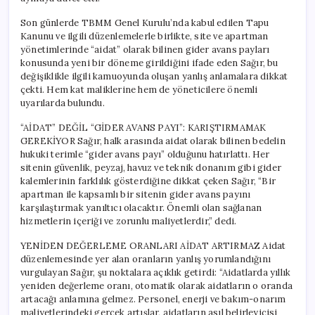
Son günlerde TBMM Genel Kurulu’nda kabul edilen Tapu
Kanunu ve ilgili düzenlemelerle birlikte, site ve apartman
yönetimlerinde “aidat” olarak bilinen gider avans payları
konusunda yeni bir döneme girildiğini ifade eden Sağır, bu
değişiklikle ilgili kamuoyunda oluşan yanlış anlamalara dikkat
çekti. Hem kat maliklerine hem de yöneticilere önemli
uyarılarda bulundu.
“AİDAT” DEĞİL “GİDER AVANS PAYI”: KARIŞTIRMAMAK
GEREKİYOR Sağır, halk arasında aidat olarak bilinen bedelin
hukuki terimle “gider avans payı” olduğunu hatırlattı. Her
sitenin güvenlik, peyzaj, havuz ve teknik donanım gibi gider
kalemlerinin farklılık gösterdiğine dikkat çeken Sağır, “Bir
apartman ile kapsamlı bir sitenin gider avans payını
karşılaştırmak yanıltıcı olacaktır. Önemli olan sağlanan
hizmetlerin içeriği ve zorunlu maliyetlerdir,” dedi.
YENİDEN DEĞERLEME ORANLARI AİDAT ARTIRMAZ Aidat
düzenlemesinde yer alan oranların yanlış yorumlandığını
vurgulayan Sağır, şu noktalara açıklık getirdi: “Aidatlarda yıllık
yeniden değerleme oranı, otomatik olarak aidatların o oranda
artacağı anlamına gelmez. Personel, enerji ve bakım-onarım
maliyetlerindeki gerçek artışlar, aidatların asıl belirleyicisi