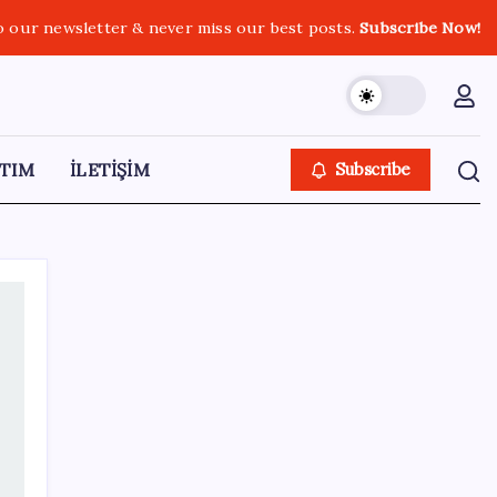
o our newsletter & never miss our best posts.
Subscribe Now!
TIM
İLETİŞİM
Subscribe
SON YAZILAR
İl içi mazeret atamaları açıklandı