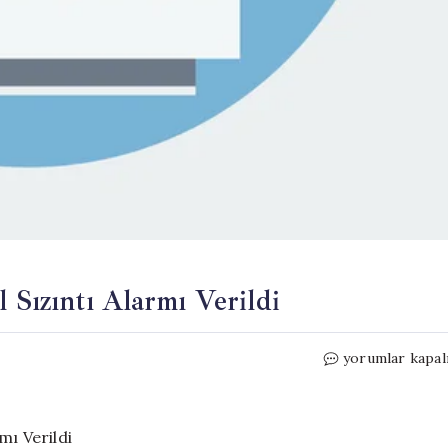
 Sızıntı Alarmı Verildi
6
yorumlar kapal
Şehirde
Acil
Tahliye:
Kimyasal