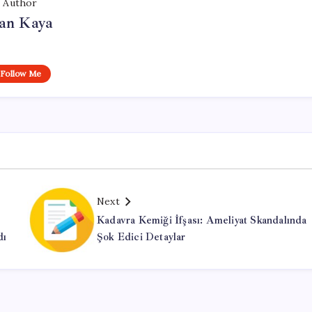
Author
an Kaya
Follow Me
Next
Kadavra Kemiği İfşası: Ameliyat Skandalında
dı
Şok Edici Detaylar