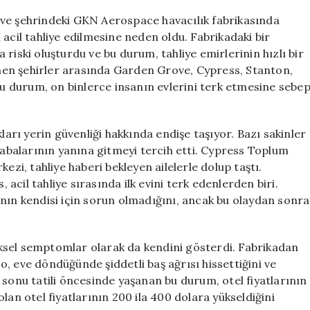
Sızıntı
ove şehrindeki GKN Aerospace havacılık fabrikasında
Alarmı
acil tahliye edilmesine neden oldu. Fabrikadaki bir
Verildi
riski oluşturdu ve bu durum, tahliye emirlerinin hızlı bir
için
lenen şehirler arasında Garden Grove, Cypress, Stanton,
 durum, on binlerce insanın evlerini terk etmesine sebe
ları yerin güvenliği hakkında endişe taşıyor. Bazı sakinler
krabalarının yanına gitmeyi tercih etti. Cypress Toplum
i, tahliye haberi bekleyen ailelerle dolup taştı.
cil tahliye sırasında ilk evini terk edenlerden biri.
anın kendisi için sorun olmadığını, ancak bu olaydan sonra
iziksel semptomlar olarak da kendini gösterdi. Fabrikadan
, eve döndüğünde şiddetli baş ağrısı hissettiğini ve
 sonu tatili öncesinde yaşanan bu durum, otel fiyatlarının
lan otel fiyatlarının 200 ila 400 dolara yükseldiğini