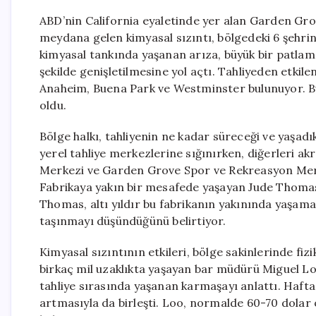
ABD’nin California eyaletinde yer alan Garden Gr
meydana gelen kimyasal sızıntı, bölgedeki 6 şehrin 
kimyasal tankında yaşanan arıza, büyük bir patlama 
şekilde genişletilmesine yol açtı. Tahliyeden etki
Anaheim, Buena Park ve Westminster bulunuyor. Bu
oldu.
Bölge halkı, tahliyenin ne kadar süreceği ve yaşadık
yerel tahliye merkezlerine sığınırken, diğerleri a
Merkezi ve Garden Grove Spor ve Rekreasyon Merkez
Fabrikaya yakın bir mesafede yaşayan Jude Thomas, a
Thomas, altı yıldır bu fabrikanın yakınında yaşam
taşınmayı düşündüğünü belirtiyor.
Kimyasal sızıntının etkileri, bölge sakinlerinde f
birkaç mil uzaklıkta yaşayan bar müdürü Miguel Loo
tahliye sırasında yaşanan karmaşayı anlattı. Hafta
artmasıyla da birleşti. Loo, normalde 60-70 dolar o