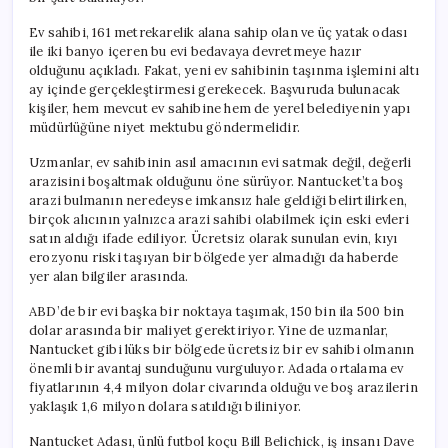
Nantucket
için
Ev sahibi, 161 metrekarelik alana sahip olan ve üç yatak odası
ile iki banyo içeren bu evi bedavaya devretmeye hazır
olduğunu açıkladı. Fakat, yeni ev sahibinin taşınma işlemini altı
ay içinde gerçekleştirmesi gerekecek. Başvuruda bulunacak
kişiler, hem mevcut ev sahibine hem de yerel belediyenin yapı
müdürlüğüne niyet mektubu göndermelidir.
Uzmanlar, ev sahibinin asıl amacının evi satmak değil, değerli
arazisini boşaltmak olduğunu öne sürüyor. Nantucket’ta boş
arazi bulmanın neredeyse imkansız hale geldiği belirtilirken,
birçok alıcının yalnızca arazi sahibi olabilmek için eski evleri
satın aldığı ifade ediliyor. Ücretsiz olarak sunulan evin, kıyı
erozyonu riski taşıyan bir bölgede yer almadığı da haberde
yer alan bilgiler arasında.
ABD’de bir evi başka bir noktaya taşımak, 150 bin ila 500 bin
dolar arasında bir maliyet gerektiriyor. Yine de uzmanlar,
Nantucket gibi lüks bir bölgede ücretsiz bir ev sahibi olmanın
önemli bir avantaj sunduğunu vurguluyor. Adada ortalama ev
fiyatlarının 4,4 milyon dolar civarında olduğu ve boş arazilerin
yaklaşık 1,6 milyon dolara satıldığı biliniyor.
Nantucket Adası, ünlü futbol koçu Bill Belichick, iş insanı Dave