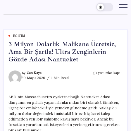
Skip
to
content
EĞITIM
3 Milyon Dolarlık Malikane Ücretsiz,
Ama Bir Şartla! Ultra Zenginlerin
Gözde Adası Nantucket
3
By
Can Kaya
yorumlar kapalı
Milyon
20 Mayıs 2026
1 Min Read
Dolarlık
Malikane
Ücretsiz,
ABD’nin Massachusetts eyaletine bağlı Nantucket Adası,
Ama
dünyanın en pahalı yaşam alanlarından biri olarak bilinirken,
Bir
Şartla!
ilginç bir emlak teklifiyle yeniden gündeme geldi. Yaklaşık 3
Ultra
milyon dolar değerindeki müstakil bir ev, hiç ücret talep
Zenginlerin
edilmeden yeni bir sahibine kavuşmayı bekliyor. Ancak bu
Gözde
fırsattan yararlanmak isteyenlerin yerine getirmesi gereken
Adası
bir şart bulunuyor.