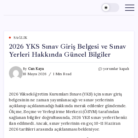
Skip
to
content
SAĞLIK
2026 YKS Sınav Giriş Belgesi ve Sınav
Yerleri Hakkında Güncel Bilgiler
2026
By
Can Kaya
yorumlar kapalı
YKS
18 Mayıs 2026
1 Min Read
Sınav
Giriş
Belgesi
2026 Yükseköğretim Kurumları Sınavı (YKS) için sınav giriş
ve
belgesinin ne zaman yayımlanacağı ve sınav yerlerinin
Sınav
Yerleri
açıklanıp açıklanmadığı hakkında merak edilenler gündemde.
Hakkında
Ölçme, Seçme ve Yerleştirme Merkezi (ÖSYM) tarafından
Güncel
sağlanan bilgiler doğrultusunda, 2026 YKS sınav yerleri henüz
Bilgiler
ilan edilmedi. Ancak, sınav yerlerinin en geç 10-11 Haziran
için
2026 tarihleri arasında açıklanması bekleniyor.