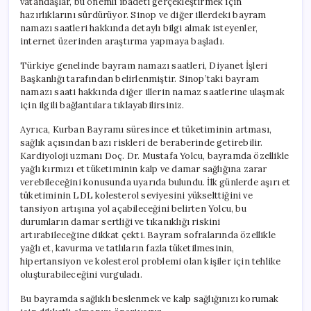
vatandaşlar, bu önemli ibadeti gerçekleştirmek için
hazırlıklarını sürdürüyor. Sinop ve diğer illerdeki bayram
namazı saatleri hakkında detaylı bilgi almak isteyenler,
internet üzerinden araştırma yapmaya başladı.
Türkiye genelinde bayram namazı saatleri, Diyanet İşleri
Başkanlığı tarafından belirlenmiştir. Sinop’taki bayram
namazı saati hakkında diğer illerin namaz saatlerine ulaşmak
için ilgili bağlantılara tıklayabilirsiniz.
Ayrıca, Kurban Bayramı süresince et tüketiminin artması,
sağlık açısından bazı riskleri de beraberinde getirebilir.
Kardiyoloji uzmanı Doç. Dr. Mustafa Yolcu, bayramda özellikle
yağlı kırmızı et tüketiminin kalp ve damar sağlığına zarar
verebileceğini konusunda uyarıda bulundu. İlk günlerde aşırı et
tüketiminin LDL kolesterol seviyesini yükselttiğini ve
tansiyon artışına yol açabileceğini belirten Yolcu, bu
durumların damar sertliği ve tıkanıklığı riskini
artırabileceğine dikkat çekti. Bayram sofralarında özellikle
yağlı et, kavurma ve tatlıların fazla tüketilmesinin,
hipertansiyon ve kolesterol problemi olan kişiler için tehlike
oluşturabileceğini vurguladı.
Bu bayramda sağlıklı beslenmek ve kalp sağlığınızı korumak